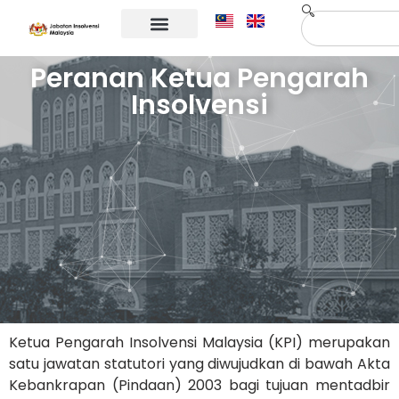
Maklumat Korporat
Hubungi Kami
Peranan Ketua Pengarah
Insolvensi
Ketua Pengarah Insolvensi Malaysia (KPI) merupakan
satu jawatan statutori yang diwujudkan di bawah Akta
Kebankrapan (Pindaan) 2003 bagi tujuan mentadbir