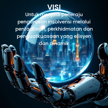
VISI
Untuk menjadi peneraju
pengurusan insolvensi melalui
pentadbiran, perkhidmatan dan
penguatkuasaan yang efisyen
dan dinamik