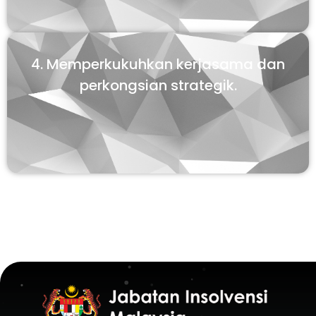
4. Memperkukuhkan kerjasama dan
perkongsian strategik.