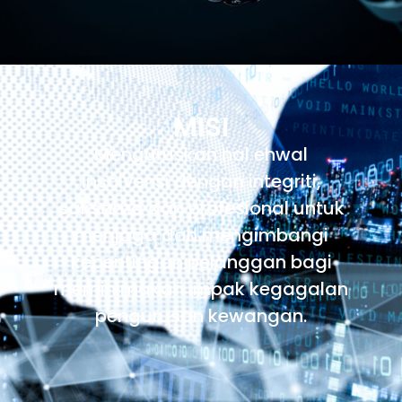
MISI
Menguruskan hal ehwal
insolvensi dengan integriti,
saksama dan profesional untuk
menjaga dan mengimbangi
kepentingan pelanggan bagi
meminimakan impak kegagalan
pengurusan kewangan.