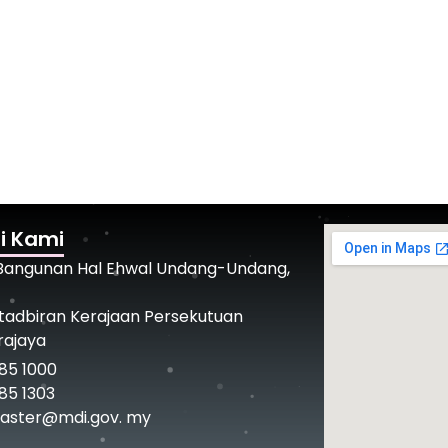
i Kami
 Bangunan Hal Ehwal Undang-Undang,
tadbiran Kerajaan Persekutuan
rajaya
85 1000
85 1303
ster@mdi.gov. my