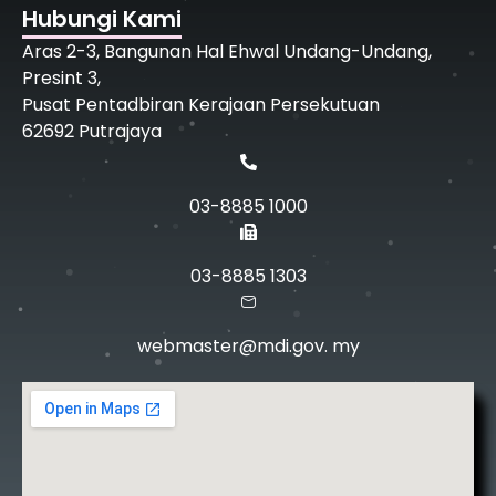
Hubungi Kami
Aras 2-3, Bangunan Hal Ehwal Undang-Undang,
Presint 3,
Pusat Pentadbiran Kerajaan Persekutuan
62692 Putrajaya
03-8885 1000
03-8885 1303
webmaster@mdi.gov. my