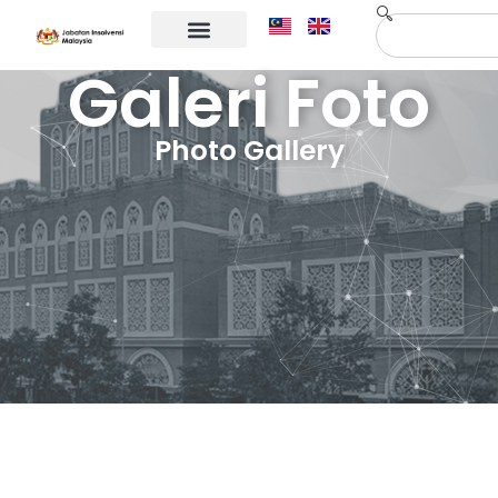
Galeri Foto
Maklumat Korporat
Hubungi Kami
Photo Gallery