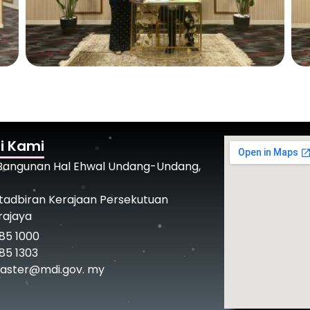
i Kami
 Bangunan Hal Ehwal Undang-Undang,
tadbiran Kerajaan Persekutuan
rajaya
85 1000
85 1303
ster@mdi.gov. my