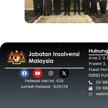
Hubung
Aras 2-3,
Presint 3,
Pusat Pen
62692 Put
Pelawat Hari Ini :
626
03-88
Jumlah Pelawat :
828370
03-88
webma