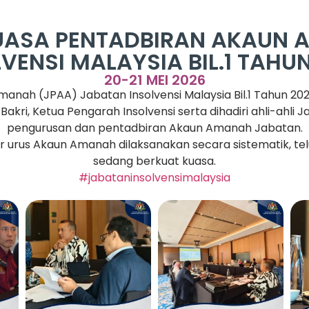
ASA PENTADBIRAN AKAUN A
VENSI MALAYSIA BIL.1 TAHU
20-21 MEI 2026
ah (JPAA) Jabatan Insolvensi Malaysia Bil.1 Tahun 2026
n Bakri, Ketua Pengarah Insolvensi serta dihadiri ahli-a
pengurusan dan pentadbiran Akaun Amanah Jabatan.
r urus Akaun Amanah dilaksanakan secara sistematik, te
sedang berkuat kuasa.
#jabataninsolvensimalaysia