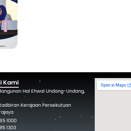
i Kami
 Bangunan Hal Ehwal Undang-Undang,
tadbiran Kerajaan Persekutuan
rajaya
85 1000
85 1303