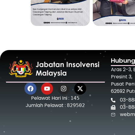
Hubung
Aras 2-3,
Presint 3,
Pusat Pen
62692 Put
Pelawat Hari Ini :
145
03-88
Jumlah Pelawat :
829502
03-88
webma