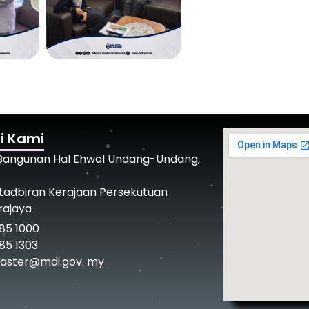
i Kami
 Bangunan Hal Ehwal Undang-Undang,
tadbiran Kerajaan Persekutuan
rajaya
85 1000
85 1303
ster@mdi.gov. my