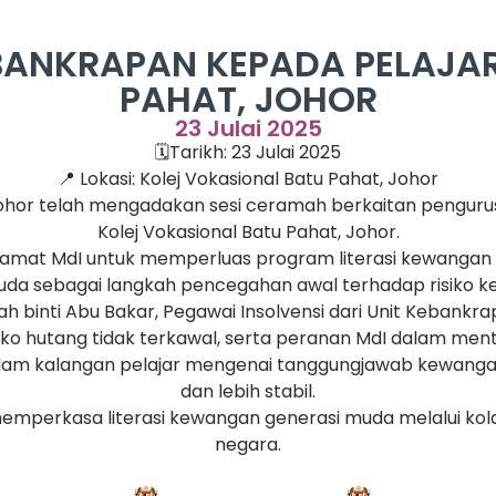
ANKRAPAN KEPADA PELAJAR
PAHAT, JOHOR
23 Julai 2025
🗓️Tarikh: 23 Julai 2025
📍 Lokasi: Kolej Vokasional Batu Pahat, Johor
 Johor telah mengadakan sesi ceramah berkaitan pengur
Kolej Vokasional Batu Pahat, Johor.
lamat MdI untuk memperluas program literasi kewangan 
da sebagai langkah pencegahan awal terhadap risiko ke
h binti Abu Bakar, Pegawai Insolvensi dari Unit Kebank
iko hutang tidak terkawal, serta peranan MdI dalam ment
alam kalangan pelajar mengenai tanggungjawab kewanga
dan lebih stabil.
mperkasa literasi kewangan generasi muda melalui kolabo
negara.