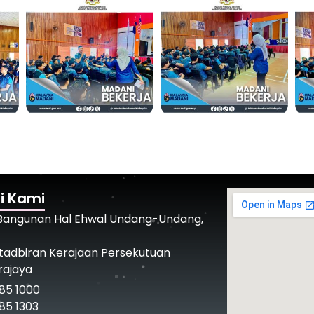
i Kami
 Bangunan Hal Ehwal Undang-Undang,
tadbiran Kerajaan Persekutuan
rajaya
85 1000
85 1303