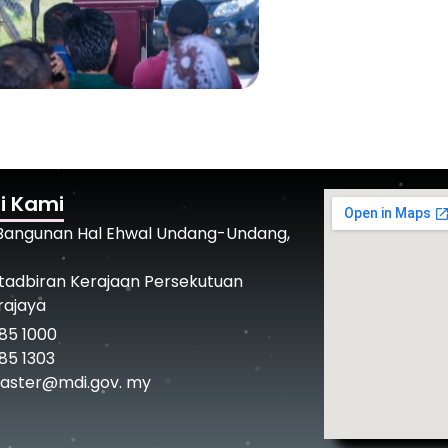
i Kami
 Bangunan Hal Ehwal Undang-Undang,
tadbiran Kerajaan Persekutuan
rajaya
85 1000
85 1303
ster@mdi.gov. my