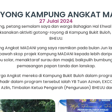
YONG KAMPUNG ANGKAT MA
27 Julai 2024
g, petang semalam saya dan warga Bahagian Hal Ehwal 
ksanakan aktiviti gotong-royong di Kampung Bukit Bu
BHEUU.
g Angkat MADANI yang saya rasmikan pada bulan Jun lalu
di bawah skop projek Kampung MADANI kepada lebih daripa
u solar, menaiktaraf surau dan masjid, baikpulih bumbu
pemasangan papan tanda dan lanskap.
rga Angkat mereka di Kampung Bukit Buloh dalam program
hadir dalam program tersebut ialah YB Tuan Aznan, EXC
Azlin, Timbalan Ketua Pengarah (Pengurusan) BHEUU dan