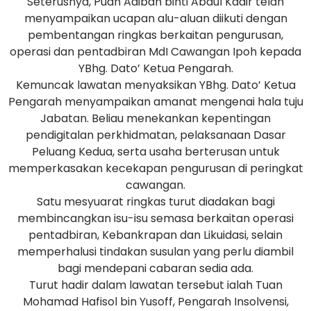
Seterusnya, Puan Adibah binti Abdul Kadir telah
menyampaikan ucapan alu-aluan diikuti dengan
pembentangan ringkas berkaitan pengurusan,
operasi dan pentadbiran MdI Cawangan Ipoh kepada
YBhg. Dato’ Ketua Pengarah.
Kemuncak lawatan menyaksikan YBhg. Dato’ Ketua
Pengarah menyampaikan amanat mengenai hala tuju
Jabatan. Beliau menekankan kepentingan
pendigitalan perkhidmatan, pelaksanaan Dasar
Peluang Kedua, serta usaha berterusan untuk
memperkasakan kecekapan pengurusan di peringkat
cawangan.
Satu mesyuarat ringkas turut diadakan bagi
membincangkan isu-isu semasa berkaitan operasi
pentadbiran, Kebankrapan dan Likuidasi, selain
memperhalusi tindakan susulan yang perlu diambil
bagi mendepani cabaran sedia ada.
Turut hadir dalam lawatan tersebut ialah Tuan
Mohamad Hafisol bin Yusoff, Pengarah Insolvensi,