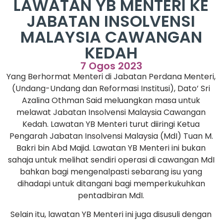
LAWATAN YB MENTERI KE
JABATAN INSOLVENSI
MALAYSIA CAWANGAN
KEDAH
7 Ogos 2023
Yang Berhormat Menteri di Jabatan Perdana Menteri,
(Undang-Undang dan Reformasi Institusi), Dato’ Sri
Azalina Othman Said meluangkan masa untuk
melawat Jabatan Insolvensi Malaysia Cawangan
Kedah. Lawatan YB Menteri turut diiringi Ketua
Pengarah Jabatan Insolvensi Malaysia (MdI) Tuan M.
Bakri bin Abd Majid. Lawatan YB Menteri ini bukan
sahaja untuk melihat sendiri operasi di cawangan MdI
bahkan bagi mengenalpasti sebarang isu yang
dihadapi untuk ditangani bagi memperkukuhkan
pentadbiran MdI.
Selain itu, lawatan YB Menteri ini juga disusuli dengan