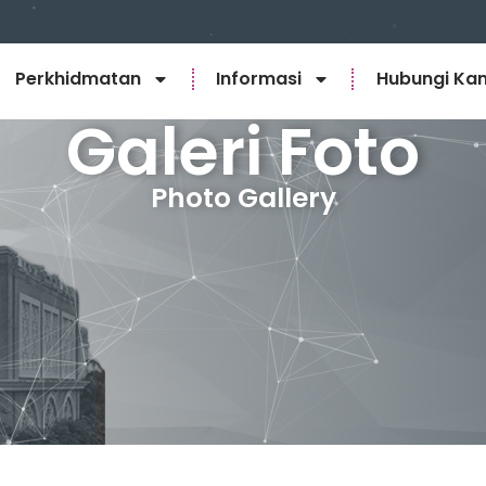
Perkhidmatan
Informasi
Hubungi Ka
Galeri Foto
Photo Gallery