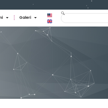
mi
Galeri