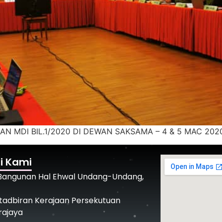
IRAN MDI BIL.1/2020 DI DEWAN SAKSAMA – 4 & 5 MAC 202
i Kami
 Bangunan Hal Ehwal Undang-Undang,
tadbiran Kerajaan Persekutuan
rajaya