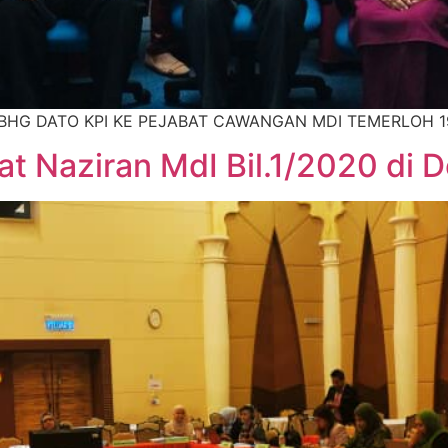
A YBHG DATO KPI KE PEJABAT CAWANGAN MDI TEMERLOH 1
t Naziran MdI Bil.1/2020 di