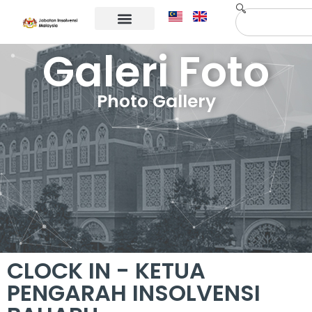
Maklumat Korporat
Hubungi Kami
Galeri Foto
Photo Gallery
CLOCK IN - KETUA
PENGARAH INSOLVENSI