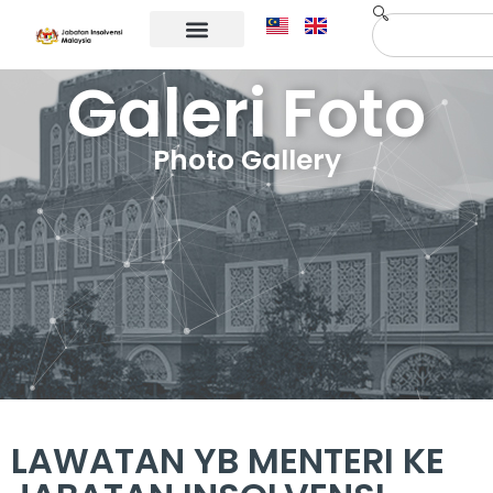
Maklumat Korporat
Hubungi Kami
Galeri Foto
Photo Gallery
LAWATAN YB MENTERI KE