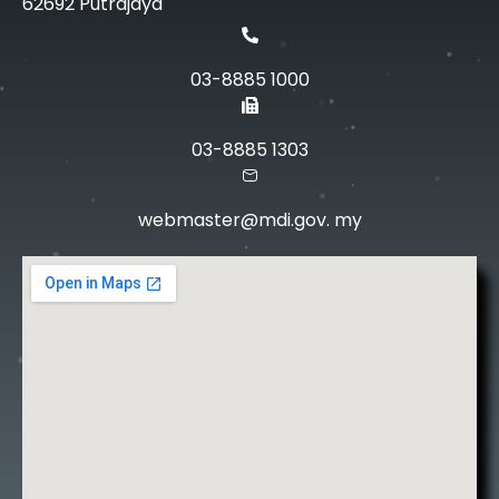
62692 Putrajaya
03-8885 1000
03-8885 1303
webmaster@mdi.gov. my